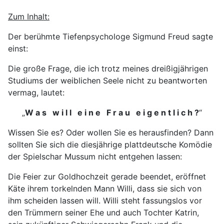
Zum Inhalt:
Der berühmte Tiefenpsychologe Sigmund Freud sagte
einst:
Die große Frage, die ich trotz meines dreißigjährigen
Studiums der weiblichen Seele nicht zu beantworten
vermag, lautet:
„
W a s w i l l e i n e F r a u e i g e n t l i c h ?
“
Wissen Sie es? Oder wollen Sie es herausfinden? Dann
sollten Sie sich die diesjährige plattdeutsche Komödie
der Spielschar Mussum nicht entgehen lassen:
Die Feier zur Goldhochzeit gerade beendet, eröffnet
Käte ihrem torkelnden Mann Willi, dass sie sich von
ihm scheiden lassen will. Willi steht fassungslos vor
den Trümmern seiner Ehe und auch Tochter Katrin,